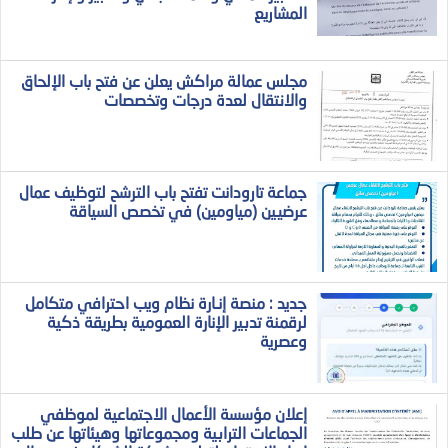
المشاريع
مجلس عمالة مراكش يعلن عن فتح باب الإلحاق
والانتقال لعدة درجات وتخصصات
جماعة تارودانت تفتح باب الترشح لتوظيف عمال
عرضيين (مياومين) في تخصص السياقة
جديد : منصة إنـارة نظام ويب احترافي متكامل
لرقمنة تدبير الإنارة العمومية بطريقة ذكية
وعصرية
إعلان مؤسسة الأعمال الاجتماعية لموظفي
الجماعات الترابية ومجموعاتها وهيئاتها عن طلب